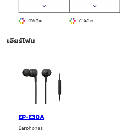
Ambient Sound (เสียง
Voic
e, Multipoint (การ
แสดง
แสดง
แวดล้อม)
เชื่อมต่ออุปกรณ์ 2
ข้อมูล
ข้อมูล
เครื่อง), โหมดการเล่นเกม
เพิ่ม
เพิ่ม
มีให้เลือก
มีให้เลือก
เติม
และอื่นๆ
เติม
เอียร์โฟน
EP-E30A
Earphones