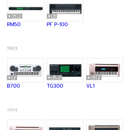
RM50
PF P-100
1993
B700
TG300
VL1
1994