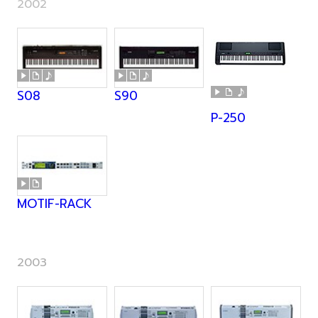
2002
S08
S90
P-250
MOTIF-RACK
2003