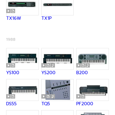
TX16W
TX1P
1988
YS100
YS200
B200
DS55
TQ5
PF2000