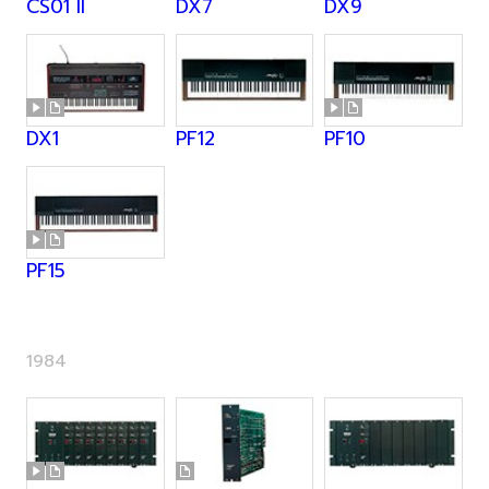
CS01 II
DX7
DX9
DX1
PF12
PF10
PF15
1984