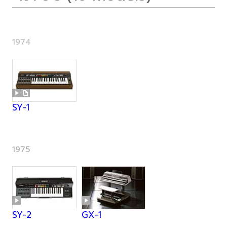
1974
SY-1
1975
SY-2
GX-1