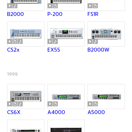
B2000
P-200
FS1R
CS2x
EX5S
B2000W
1999
CS6X
A4000
A5000