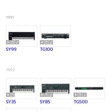
1991
SY99
TG100
1992
SY35
SY85
TG500