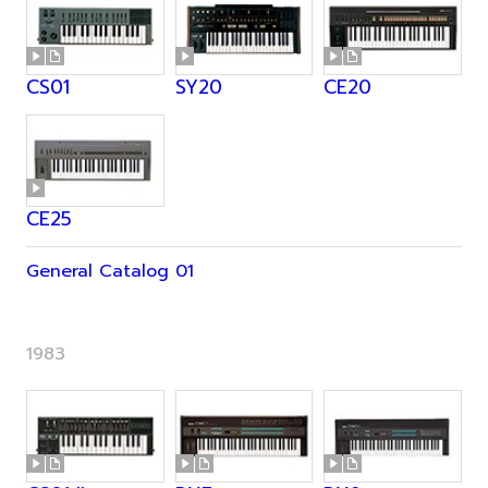
CS01
SY20
CE20
CE25
General Catalog 01
1983