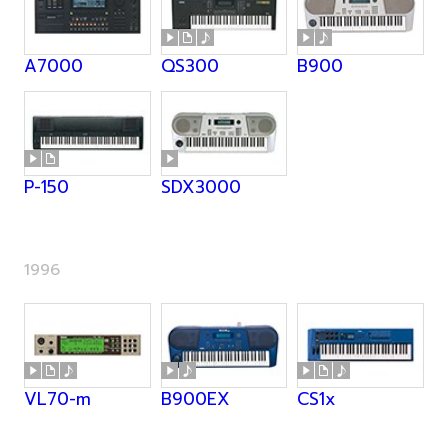
A7000
QS300
B900
P-150
SDX3000
1996
VL70-m
B900EX
CS1x