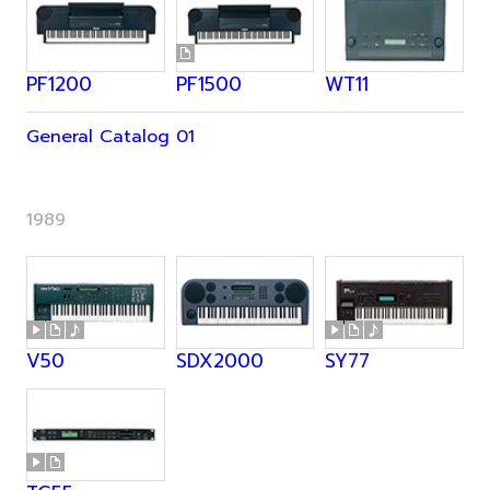
PF1200
PF1500
WT11
General Catalog 01
1989
V50
SDX2000
SY77