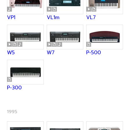
VP1
VL1m
VL7
W5
W7
P-500
P-300
1995