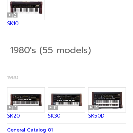
SK10
1980's (55 models)
1980
SK20
SK30
SK50D
General Catalog 01