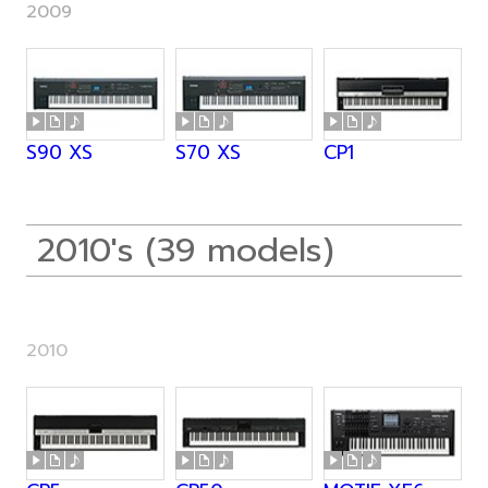
2009
S90 XS
S70 XS
CP1
2010's (39 models)
2010