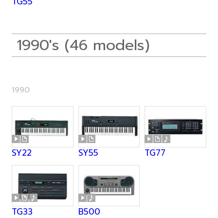
TG55
1990's (46 models)
1990
SY22
SY55
TG77
TG33
B500