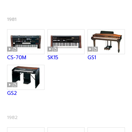
1981
CS-70M
SK15
GS1
GS2
1982