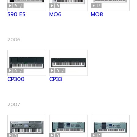
S90 ES
MO6
MO8
2006
CP300
CP33
2007