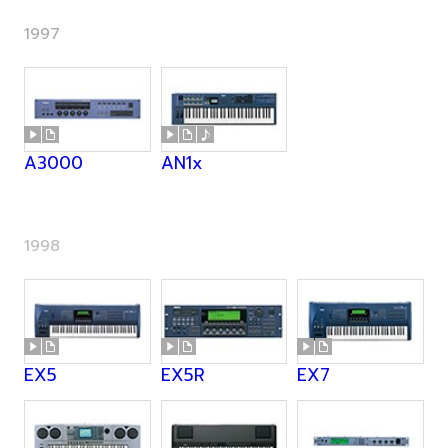
1997
A3000
AN1x
1998
EX5
EX5R
EX7