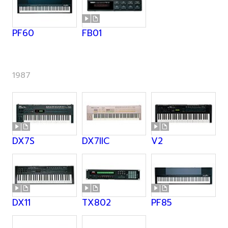
PF60
FB01
1987
DX7S
DX7IIC
V2
DX11
TX802
PF85