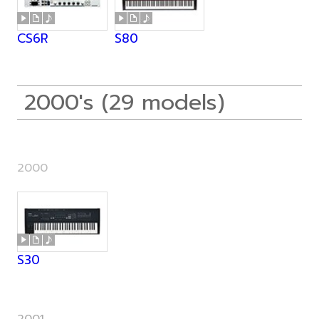
CS6R
S80
2000's (29 models)
2000
S30