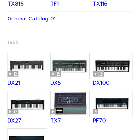
TX816
TF1
TX116
General Catalog 01
1985
DX21
DX5
DX100
DX27
TX7
PF70