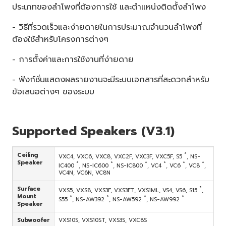
ประเภทของลำโพงที่ต้องการใช้ และตำแหน่งติดตั้งลำโพง
- วิธีที่รวดเร็วและง่ายดายในการประมาณจำนวนลำโพงที่
ต้องใช้สำหรับโครงการต่างๆ
- การตั้งค่าและการใช้งานที่ง่ายดาย
- ฟังก์ชั่นแสดงผลรายงานจะมีระบบเอกสารที่สะดวกสำหรับ
ข้อเสนอต่างๆ ของระบบ
Supported Speakers (V3.1)
Ceiling
*
VXC4, VXC6, VXC8, VXC2F, VXC3F, VXC5F, S5
, NS-
Speaker
*
*
*
*
*
*
IC400
, NS-IC600
, NS-IC800
, VC4
, VC6
, VC8
,
VC4N, VC6N, VC8N
Surface
*
VXS5, VXS8, VXS3F, VXS3FT, VXS1ML, VS4, VS6, S15
,
Mount
*
*
*
*
S55
, NS-AW392
, NS-AW592
, NS-AW992
Speaker
Subwoofer
VXS10S, VXS10ST, VXS3S, VXC8S