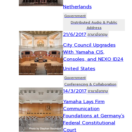
Netherlands
Government
Distributed Audio & Public
Address
21/6/2017
ภาษาอังกฤษ
City Council Upgrades
With Yamaha CIS,
Consoles, and NEXO ID24
United States
Government
Conferencing & Collaboration
14/3/2017
ภาษาอังกฤษ
Yamaha Lays Firm
Communication
Foundations at Germany’s
Federal Constitutional
Court