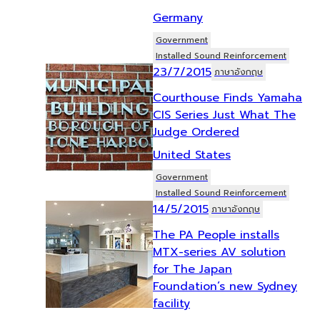
Germany
Government
Installed Sound Reinforcement
23/7/2015
ภาษาอังกฤษ
Courthouse Finds Yamaha
CIS Series Just What The
Judge Ordered
United States
Government
Installed Sound Reinforcement
14/5/2015
ภาษาอังกฤษ
The PA People installs
MTX-series AV solution
for The Japan
Foundation’s new Sydney
facility