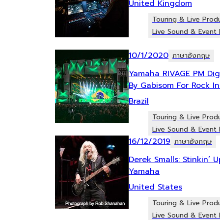
United Kingdom
Touring & Live Prod
Live Sound & Event 
10/1/2020
ภาษาอังกฤษ
Yamaha RIVAGE PM Digi
By Gabisom For Rock In
Brazil
Touring & Live Prod
Live Sound & Event 
16/12/2019
ภาษาอังกฤษ
Derek Smalls: Stinkin’ 
Yamaha
United States
Touring & Live Prod
Live Sound & Event 