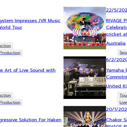
22/5/20
ystem Impresses JVR Music
RIVAGE P
World Tour
Celebrat
cricket 
Australia
uction
Spo
Production
6/2/202
he Art of Live Sound with
Yamaha R
Commitme
United K
uction
Tou
Production
Liv
20/1/20
ressive Solution For Haken
Chakor S
RIVAGE 