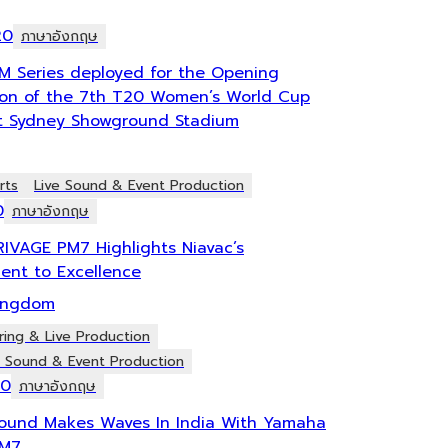
20
ภาษาอังกฤษ
M Series deployed for the Opening
ion of the 7th T20 Women’s World Cup
at Sydney Showground Stadium
rts
Live Sound & Event Production
0
ภาษาอังกฤษ
IVAGE PM7 Highlights Niavac’s
nt to Excellence
ingdom
ring & Live Production
e Sound & Event Production
20
ภาษาอังกฤษ
ound Makes Waves In India With Yamaha
PM7