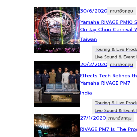
30/6/2020
ภาษาอังกฤษ
Yamaha RIVAGE PM10 S
On Jay Chou Carnival 
Taiwan
Touring & Live Prod
Live Sound & Event 
20/2/2020
ภาษาอังกฤษ
Effects Tech Refines t
Yamaha RIVAGE PM7
India
Touring & Live Prod
Live Sound & Event 
27/1/2020
ภาษาอังกฤษ
RIVAGE PM7 Is The Prog