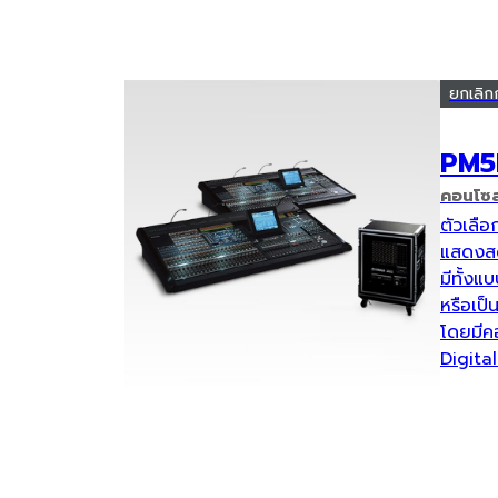
ยกเลิก
PM5
คอนโซลม
ตัวเลือ
แสดงส
มีทั้งแ
หรือเป็
โดยมีค
Digita