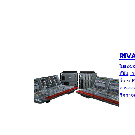
RIV
ในแง่ข
ก์ชั่น,
อื่น ๆ 
การออก
ทิศทาง