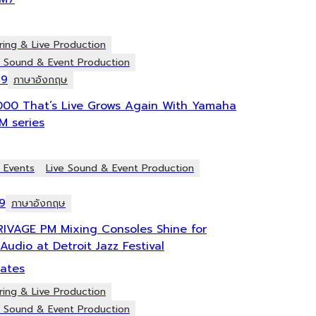
ring & Live Production
e Sound & Event Production
19
ภาษาอังกฤษ
1000 That’s Live Grows Again With Yamaha
M series
e Events
Live Sound & Event Production
9
ภาษาอังกฤษ
IVAGE PM Mixing Consoles Shine for
udio at Detroit Jazz Festival
tates
ring & Live Production
e Sound & Event Production