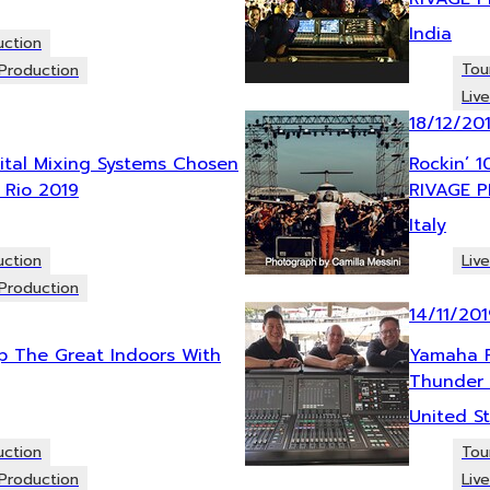
India
uction
Tou
Production
Liv
18/12/20
tal Mixing Systems Chosen
Rockin’ 
 Rio 2019
RIVAGE P
Italy
uction
Liv
Production
14/11/201
Up The Great Indoors With
Yamaha R
Thunder A
United S
uction
Tou
Production
Liv