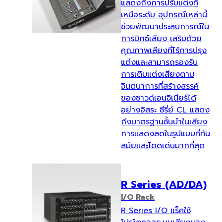
แสดงถึงการปรับแต่งที่
เหนือระดับ อุปกรณ์เหล่านี้
ช่วยพัฒนาประสบการณ์ใน
การมิกซ์เสียง เสริมด้วย
คุณภาพเสียงที่ไร้การปรุง
แต่งและสามารถรองรับ
การเติมแต่งเสียงตาม
จินตนาการที่สร้างสรรค์
ของซาวด์เอนจิเนียร์ได้
อย่างอิสระ ซีรี่ย์ CL แสดง
ถึงมาตรฐานชั้นนำในเสียง
การแสดงสดในรูปแบบที่ทัน
สมัยและโดดเด่นมากที่สุด
R Series (AD/DA)
I/O Rack
R Series I/O แร็คใช้