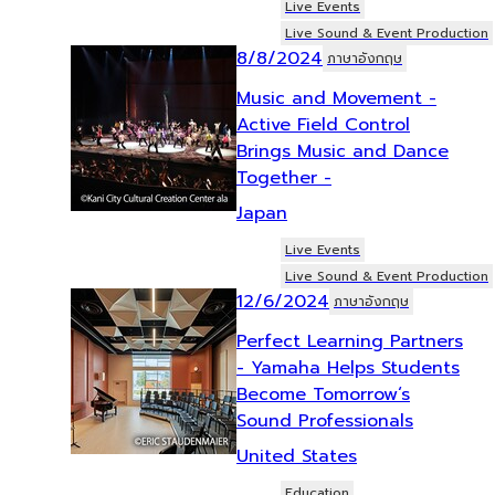
Live Events
Live Sound & Event Production
8/8/2024
ภาษาอังกฤษ
Music and Movement -
Active Field Control
Brings Music and Dance
Together -
Japan
Live Events
Live Sound & Event Production
12/6/2024
ภาษาอังกฤษ
Perfect Learning Partners
- Yamaha Helps Students
Become Tomorrow‘s
Sound Professionals
United States
Education