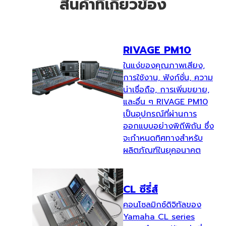
สินค้าที่เกี่ยวข้อง
RIVAGE PM10
ในแง่ของคุณภาพเสียง,
การใช้งาน, ฟังก์ชั่น, ความ
น่าเชื่อถือ, การเพิ่มขยาย,
และอื่น ๆ RIVAGE PM10
เป็นอุปกรณ์ที่ผ่านการ
ออกแบบอย่างพิถีพิถัน ซึ่ง
จะกำหนดทิศทางสำหรับ
ผลิตภัณฑ์ในยุคอนาคต
CL ซีรี่ส์
คอนโซลมิกซ์ดิจิทัลของ
Yamaha CL series