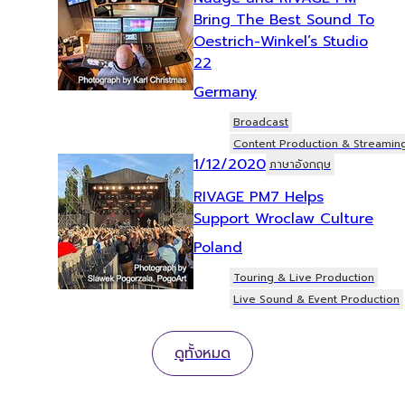
Bring The Best Sound To
Oestrich-Winkel’s Studio
22
Germany
Broadcast
Content Production & Streamin
1/12/2020
ภาษาอังกฤษ
RIVAGE PM7 Helps
Support Wroclaw Culture
Poland
Touring & Live Production
Live Sound & Event Production
ดูทั้งหมด