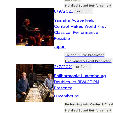
Installed Sound Reinforcement
8/9/2023
ภาษาอังกฤษ
Yamaha Active Field
Control Makes World First
Classical Performance
Possible
Japan
Touring & Live Production
Live Sound & Event Production
2/7/2021
ภาษาอังกฤษ
Philharmonie Luxembourg
Doubles Its RIVAGE PM
Presence
Luxembourg
Performing Arts Center & Thea
Installed Sound Reinforcement