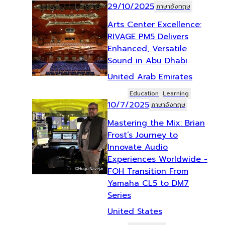
29/10/2025
ภาษาอังกฤษ
Arts Center Excellence:
RIVAGE PM5 Delivers
Enhanced, Versatile
Sound in Abu Dhabi
United Arab Emirates
Education
Learning
10/7/2025
ภาษาอังกฤษ
Mastering the Mix: Brian
Frost’s Journey to
Innovate Audio
Experiences Worldwide -
FOH Transition From
Yamaha CL5 to DM7
Series
United States