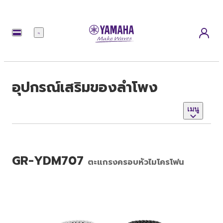
เมนู
อุปกรณ์เสริมของลำโพง
เมนู
GR-YDM707
ตะแกรงครอบหัวไมโครโฟน