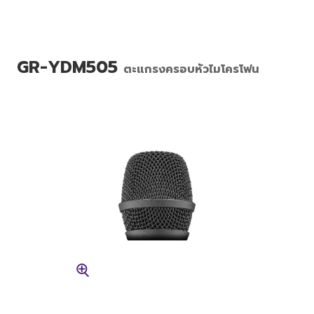
GR-YDM505
ตะแกรงครอบหัวไมโครโฟน