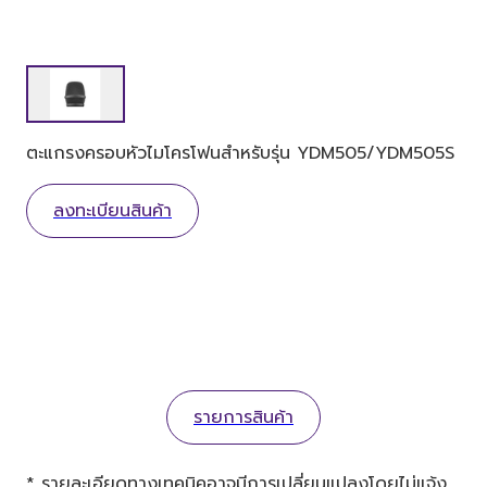
ตะแกรงครอบหัวไมโครโฟนสำหรับรุ่น YDM505/YDM505S
ลงทะเบียนสินค้า
รายการสินค้า
* รายละเอียดทางเทคนิคอาจมีการเปลี่ยนแปลงโดยไม่แจ้ง