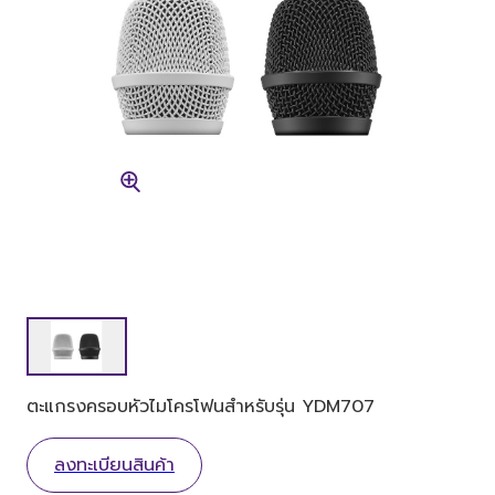
ตะแกรงครอบหัวไมโครโฟนสำหรับรุ่น YDM707
ลงทะเบียนสินค้า