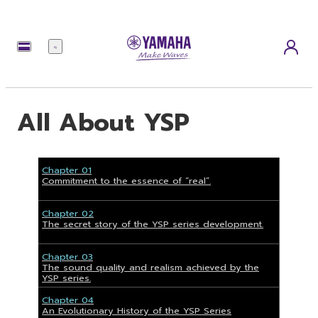
เมนู
All About YSP
Chapter 01
Commitment to the essence of “real”.
Chapter 02
The secret story of the YSP series development.
Chapter 03
The sound quality and realism achieved by the
YSP series.
Chapter 04
An Evolutionary History of the YSP Series