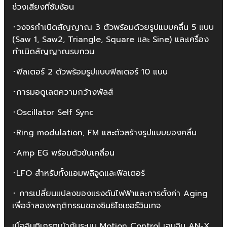
ช่วงเสียงที่ซับซ้อน
･วงจรกําเนิดสัญญาณ 3 ตัวพร้อมด้วยรูปแบบคลื่น 5 แบบ
(Saw 1, Saw2, Triangle, Square และ Sine) และเครื่อง
กำเนิดสัญญาณรบกวน
･ฟิลเตอร์ 2 ตัวพร้อมรูปแบบฟิลเตอร์ 10 แบบ
･การมอดูเลตความกว้างพัลส์
･Oscillator Self Sync
･Ring modulation, FM และตัวสร้างรูปแบบของคลื่น
･Amp EG พร้อมตัวขับเคลื่อน
･LFO สำหรับทั้งแอมพลิจูดและฟิลเตอร์
･ การเปลี่ยนแปลงของแรงดันไฟฟ้าและการตั้งค่า Aging
เพื่อจำลองพฤติกรรมของซินธิไซเซอร์วินเทจ
เมื่ออินทิเกรตเข้ากับระบบ Motion Control เอนจิน AN-X