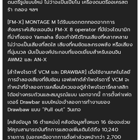
ดนตรีรูปแบบใหม่ ไม่ว่าจะเป็นเปียโน เครื่องดนตรีออเครสต
ร้า กลอง ฯลฯ
[FM-X] MONTAGE M ได้รับมรดกตกทอดจากการ
สังเคราะห์เสียงเอนจิน FM-X 8 operator ที่มีช่วงไดนามิก
ที่น่าทึ่งของ Yamaha ซึ่งจะทำให้ได้โทนเสียงที่หลากหลาย
ไม่ว่าจะเป็นเสียงที่สดใส เสียงที่คมชัดและทรงพลัง หรือเสียง
ที่นุ่มนวล นับเป็นองค์ประกอบที่ยอดเยี่ยมสำหรับเอนจิน
AWM2 และ AN-X
[ลำโพงโรตารี่ VCM และ DRAWBAR] เมื่อใช้งานเทคโนโลยี
การจำลองเสียงที่ซับซ้อน เอฟเฟกต์ลำโพงโรตารี่ VCM จะ
ทำหน้าที่จำลองการเคลื่อนไหวของตู้ลำโพงโรตารี่คลาสสิก
ได้อย่างครบถ้วนและสมบูรณ์แบบ นอกจากนี้ การตั้งค่าเฟด
เดอร์ Drawbar แบบใหม่จะจำลองการทำงานของ
Drawbaw แบบ “Pull out” วินเทจ
[คลังข้อมูล 16 ตำแหน่ง] คลังข้อมูลทั้งหมด 16 ช่องจะช่วย
ให้คุณสามารถบันทึกการแสดงเพิ่มเติมได้ถึง 10,240
รายการ (นอกเหนือจากการตั้งค่าล่วงหน้ากว่า 2,700