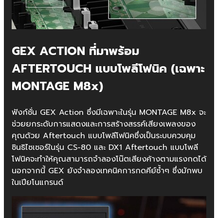
GEX ACTION ที่มาพร้อม
AFTERTOUCH แบบโพลีโฟนิค (เฉพาะ
MONTAGE M8x)
ฟังก์ชั่น GEX Action ซึ่งมีเฉพาะในรุ่น MONTAGE M8x จะ
ช่วยยกระดับการแสดงและการสร้างสรรค์เสียงเพลงของ
คุณด้วย Aftertouch แบบโพลีโฟนิคซึ่งเป็นระบบควบคุม
ซินธิไซเซอร์ในรุ่น CS-80 และ DX1 Aftertouch แบบโพลี
โฟนิคจะทำให้คุณสามารถจำลองโน๊ตเสียงค้างตามแรงกดได้
นอกจากนี้ GEX ยังจำลองเทคนิคการกดคีย์ซ้ำๆ ซึ่งมักพบ
ในเปียโนแกรนด์