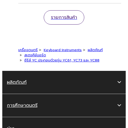
รายการสินค้า
เครื่องดนตรี
Keyboard Instruments
ผลิตภัณฑ์
สเตจคีย์บอร์ด
ซีรีส์ YC ประกอบด้วยรุ่น YC61, YC73 และ YC88
ผลิตภัณฑ์
การศึกษาดนตรี