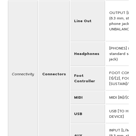
OUTPUT [L/M
(6.3 mm, stan
Line Out
phone jacks,
UNBALANCED)
[PHONES] (6.3
Headphones
standard ster
jack)
FOOT CONTR
Connectivity
Connectors
Foot
[1]/[2], FOOT
Controller
[SUSTAIN]/[AS
MIDI
MIDI [IN]/[OUT
USB [TO HOST
USB
DEVICE]
INPUT [L/MON
AUX
(6.3 mm, stan