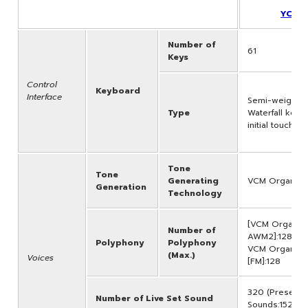
YC61
Number of
61
Keys
Control
Keyboard
Interface
Semi-weighte
Type
Waterfall keyb
initial touch
Tone
Tone
Generating
VCM Organ, A
Generation
Technology
[VCM Organ +
Number of
AWM2]:128 *Tot
Polyphony
Polyphony
VCM Organ a
(Max.)
Voices
[FM]:128
320 (Preset Li
Number of Live Set Sound
Sounds:152)