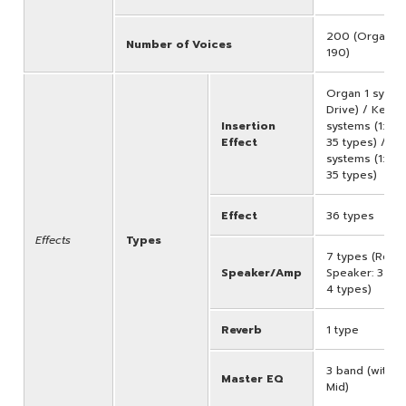
200 (Organ:10
Number of Voices
190)
Organ 1 syste
Drive) / Key A
Insertion
systems (1: 35 
Effect
35 types) / Ke
systems (1: 35 
35 types)
Effect
36 types
Effects
Types
7 types (Rotar
Speaker/Amp
Speaker: 3 typ
4 types)
Reverb
1 type
3 band (with 
Master EQ
Mid)