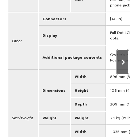
phone jacks)
Connectors
[AC IN]
Full Dot LCD (
Display
dots)
Other
Owner’s Manual
Additional package contents
Power cord x 
Width
896 mm (35-1/
Dimensions
Height
108 mm (4-1/4
Depth
309 mm (12-3/
Size/Weight
Weight
Weight
7.1 kg (15 lb, 1
Width
1,035 mm (40-