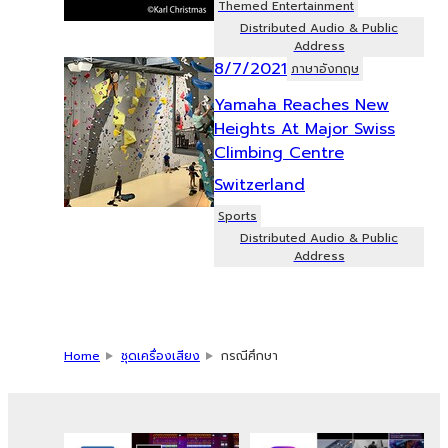
Themed Entertainment
Distributed Audio & Public
Address
8/7/2021
ภาษาอังกฤษ
Yamaha Reaches New
Heights At Major Swiss
Climbing Centre
Switzerland
Sports
Distributed Audio & Public
Address
Home
ชุดเครื่องเสียง
กรณีศึกษา